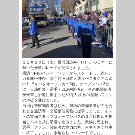
１１月３０日（土）横浜DENAﾍﾞｲｽﾀｰｽﾞの日本一に
輝いた優勝パレードが開催されました。
横浜市内のハンマーヘッドからスタートし、赤レン
ガ倉庫〜神奈川県庁前〜日本大通り〜スタジアム迄
の1，5キロをオープンカー3台、オープンバス3台
に、三浦監督・選手・DENA関係者・その他関係者
が乗車し沿道に集まった30万人以上の物凄いファン
の声援を受けました。
当日は警察関係者はじめ、県内の警備業者が力を合
わせ交通誘導・交通整理業務に従事しました。イス
トの警備スタッフはオープンバスの３台目周辺を担
当しバスと共に沿道を進みました。天候に恵まれ、
選手、ファン、関係者の協力の基、何事も無く無事
に終了しました。素晴らしいパレードでした。