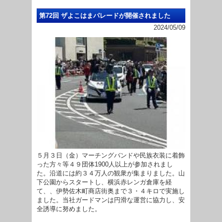
第72回 ザよこはまパレードが開催されました
2024/05/09
５月３日（金）マーチングバンドや民族衣装に着飾
った方々等４９団体1900人以上が参加されまし
た。沿道には約３４万人の観衆が集まりました。山
下公園からスタートし、横浜赤レンガ倉庫を経
て、、伊勢佐木町商店街奥まで３・４キロで実施し
ました。当社ガードマンは円滑な運営に協力し、安
全誘導に努めました。