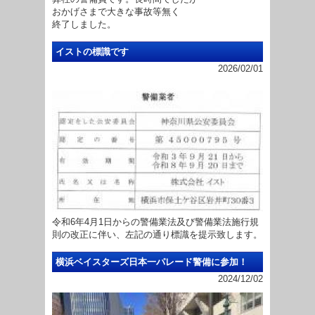
おかげさまで大きな事故等無く
終了しました。
イストの標識です
2026/02/01
令和6年4月1日からの警備業法及び警備業法施行規
則の改正に伴い、左記の通り標識を提示致します。
横浜ベイスターズ日本一パレード警備に参加！
2024/12/02