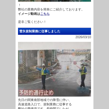
！
弊社の業務内容を簡単にご紹介しております。
イメージ動画は
こちら
是非ご覧ください！
雪氷規制業務に従事しました
2026/03/10
先日の関東南部地域での降雪に伴い、
高速道路入口で、規制業務に従事する
弊社の警備員です。長時間でしたが